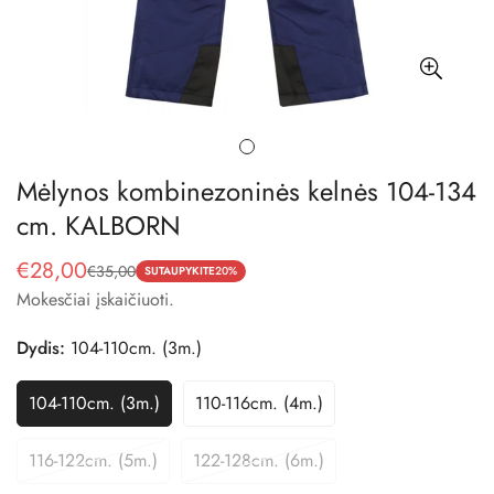
Mėlynos kombinezoninės kelnės 104-134
cm. KALBORN
€28,00
€35,00
Pardavimo
Reguliari
SUTAUPYKITE
20%
Mokesčiai įskaičiuoti.
kaina
kaina
Dydis:
104-110cm. (3m.)
104-110cm. (3m.)
110-116cm. (4m.)
Variantas
Variantas
Išparduotas
Išparduotas
Arba
Arba
116-122cm. (5m.)
122-128cm. (6m.)
Variantas
Variantas
Nepasiekiamas
Nepasiekiamas
Išparduotas
Išparduotas