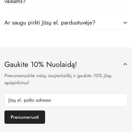
vaikams?
Tikrai taip! Mes dirbame tik su geriausiais vaikų rūbų
Ar saugu pirkti Jūsų el. parduotuvėje?
gamintojais, todėl visos prekės pas mus yra skirtos būtent
vaikams, iš geriausių medžiagų.
Taip. Mes naudojame LT banko patvirtintas įmokų surinkimo
sistemas, todėl visi Jūsų apmokėjimo metu suvesti duomenys
yra užšifruojami ir niekam neprieinami.
Gaukite 10% Nuolaidą!
Prenumeruokite mūsų naujienlaiškį ir gaukite -10% Jūsų
apsipirkimui!
Prenumeruoti