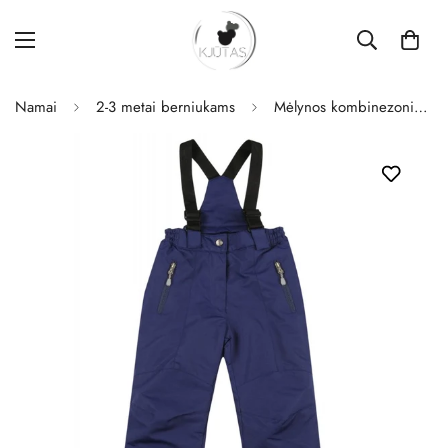
Namai
2-3 metai berniukams
Mėlynos kombinezoninės kelnės 104-134 cm. KALBORN