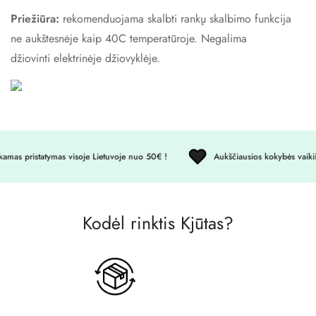
No, I'm not
Yes, I am
Priežiūra:
rekomenduojama skalbti rankų skalbimo funkcija
ne aukštesnėje kaip 40C temperatūroje. Negalima
džiovinti elektrinėje džiovyklėje.
as pristatymas visoje Lietuvoje nuo 50€ !
Aukščiausios kokybės vaikišk
Kodėl rinktis Kjūtas?