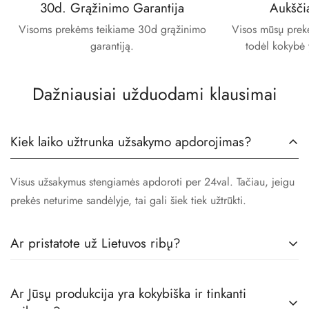
30d. Grąžinimo Garantija
Aukšči
Visoms prekėms teikiame 30d grąžinimo
Visos mūsų prekės
garantiją.
todėl kokybė 
Dažniausiai užduodami klausimai
Kiek laiko užtrunka užsakymo apdorojimas?
Visus užsakymus stengiamės apdoroti per 24val. Tačiau, jeigu
prekės neturime sandėlyje, tai gali šiek tiek užtrūkti.
Ar pristatote už Lietuvos ribų?
Taip! Prekes pristatome visoje Europoje.
Ar Jūsų produkcija yra kokybiška ir tinkanti