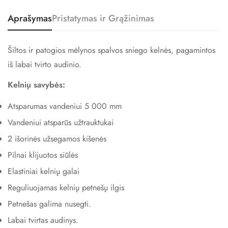
Aprašymas
Pristatymas ir Grąžinimas
Šiltos ir patogios mėlynos spalvos sniego kelnės, pagamintos
iš labai tvirto audinio.
Kelnių savybės:
Atsparumas vandeniui 5 000 mm
Vandeniui atsparūs užtrauktukai
2 išorinės užsegamos kišenės
Pilnai klijuotos siūlės
Elastiniai kelnių galai
Confirm your age
Reguliuojamas kelnių petnešų ilgis
Petnešas galima nusegti.
Are you 18 years old or older?
Labai tvirtas audinys.