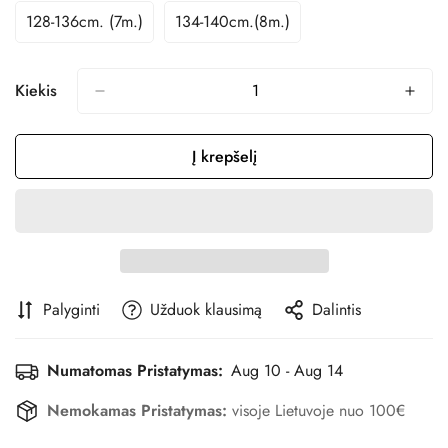
Arba
Arba
128-136cm. (7m.)
134-140cm.(8m.)
Variantas
Variantas
Nepasiekiamas
Nepasiekiamas
Išparduotas
Išparduotas
Arba
Arba
Nepasiekiamas
Nepasiekiamas
Kiekis
Į krepšelį
Palyginti
Užduok klausimą
Dalintis
Numatomas Pristatymas:
Aug 10 - Aug 14
Nemokamas Pristatymas:
visoje Lietuvoje nuo 100€