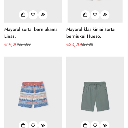
Mayoral šortai berniukams
Mayoral klasikiniai šortai
Linas.
berniukui Hueso.
€19,20
€23,20
€24,00
€29,00
Pardavimo
Reguliari
Pardavimo
Reguliari
kaina
kaina
kaina
kaina
Confirm your age
Are you 18 years old or older?
No, I'm not
Yes, I am