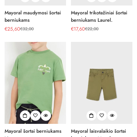
Mayoral maudymosi šortai
Mayoral trikotažiniai šortai
berniukams
berniukams Laurel.
€25,60
€17,60
€32,00
€22,00
Pardavimo
Reguliari
Pardavimo
Reguliari
kaina
kaina
kaina
kaina
Mayoral šortai berniukams
Mayoral laisvalaikio šortai