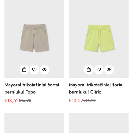
Mayoral trikotažiniai šortai
Mayoral trikotažiniai šortai
berniukui Topo
berniukui Citric.
€13,52
€13,52
€16,90
€16,90
Pardavimo
Reguliari
Pardavimo
Reguliari
kaina
kaina
kaina
kaina