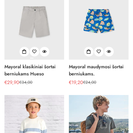
Mayoral klasikiniai šortai
Mayoral maudymosi šortai
berniukams Hueso
berniukams.
€29,90
€19,20
€34,00
€24,00
Pardavimo
Reguliari
Pardavimo
Reguliari
kaina
kaina
kaina
kaina