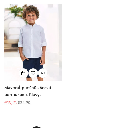
kaina
kaina
kaina
kaina
Mayoral puošnūs šortai
berniukams Navy.
€19,92
€24,90
Pardavimo
Reguliari
kaina
kaina