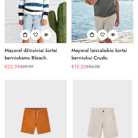
Mayoral džinsiniai šortai
Mayoral laisvalaikio šortai
berniukams Bleach.
berniukui Crudo.
€23,99
€19,20
€29,99
€24,00
Pardavimo
Reguliari
Pardavimo
Reguliari
kaina
kaina
kaina
kaina