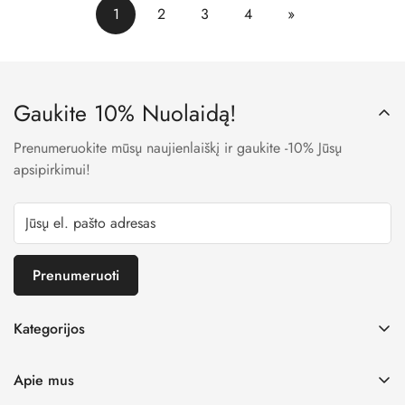
1
2
3
4
»
Gaukite 10% Nuolaidą!
Prenumeruokite mūsų naujienlaiškį ir gaukite -10% Jūsų
apsipirkimui!
Prenumeruoti
Kategorijos
Mergaitėms
Apie mus
Berniukams