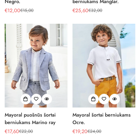
Negro.
berniukams Manglar.
€12,00
€25,60
€15,00
€32,00
Pardavimo
Reguliari
Pardavimo
Reguliari
kaina
kaina
kaina
kaina
Mayoral puošnūs šortai
Mayoral šortai berniukams
berniukams Marino ray
Ocre.
€17,60
€19,20
€22,00
€24,00
Pardavimo
Reguliari
Pardavimo
Reguliari