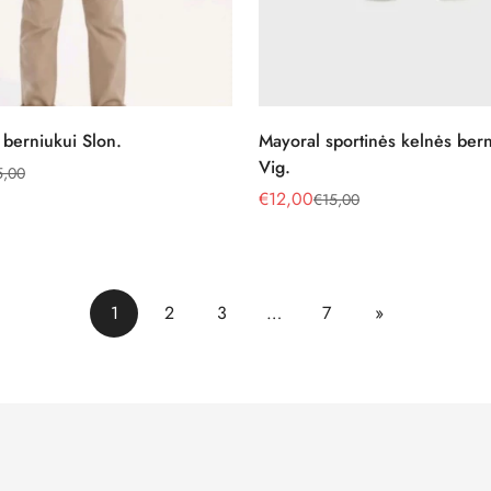
Pasirinkite parinktis
Pasirinkite parinktis
 berniukui Slon.
Mayoral sportinės kelnės ber
Vig.
5,00
€12,00
€15,00
Pardavimo
Reguliari
kaina
kaina
1
2
3
…
7
»