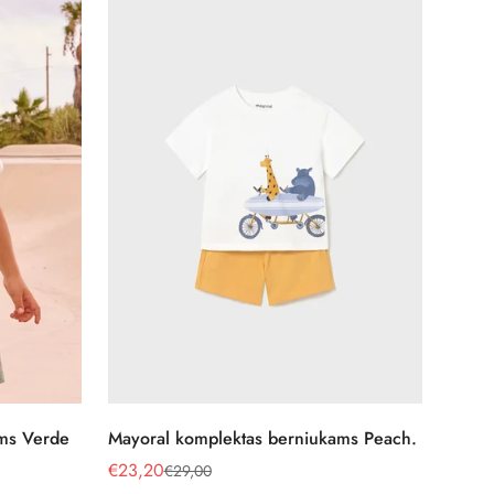
Pasirinkite parinktis
ams Verde
Mayoral komplektas berniukams Peach.
€23,20
€29,00
Pardavimo
Reguliari