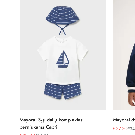
Pasirinkite parinktis
Mayoral 3-jų dalių komplektas
Mayoral d
berniukams Capri.
€27,20
€34
Pardavimo
Reguliari