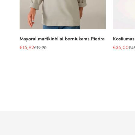
Pasirinkite parinktis
Mayoral marškinėliai berniukams Piedra
Kostiumas
€15,92
€36,00
€19,90
€4
Pardavimo
Reguliari
Pardavimo
Reguliari
kaina
kaina
kaina
kaina