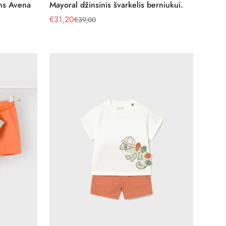
Pasirinkite parinktis
ms Avena
Mayoral džinsinis švarkelis berniukui.
€31,20
€39,00
Pardavimo
Reguliari
kaina
kaina