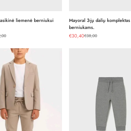
Pasirinkite parinktis
Pasirinkite parinktis
asikinė liemenė berniukui
Mayoral 3-jų dalių komplektas
berniukams.
€30,40
,00
€38,00
Pardavimo
Reguliari
kaina
kaina