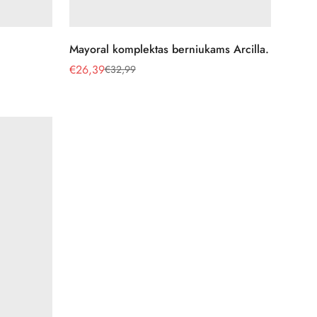
Pasirinkite parinktis
Mayoral komplektas berniukams Arcilla.
€26,39
€32,99
Pardavimo
Reguliari
kaina
kaina