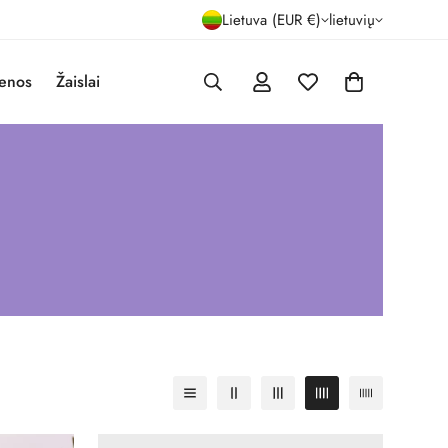
Lietuva (EUR €)
lietuvių
enos
Žaislai