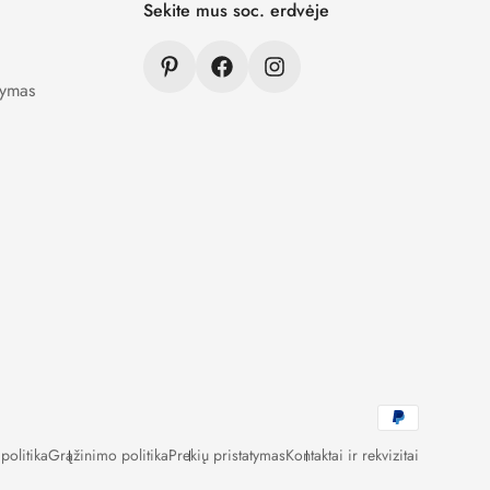
Sekite mus soc. erdvėje
tymas
politika
Grąžinimo politika
Prekių pristatymas
Kontaktai ir rekvizitai