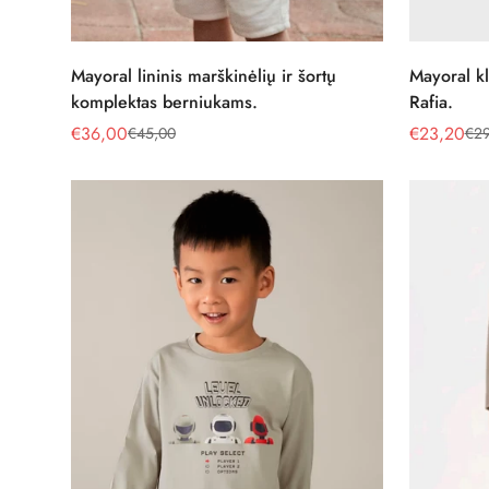
Pasirinkite parinktis
Mayoral lininis marškinėlių ir šortų
Mayoral kl
komplektas berniukams.
Rafia.
€36,00
€23,20
€45,00
€29
Pardavimo
Reguliari
Pardavimo
Reguliari
kaina
kaina
kaina
kaina