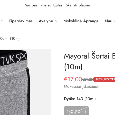
Susipažinkite su Kjūtas |
Skaityti plačiau
Išpardavimas
Avalynė
Mokyklinė Apranga
Nauji
140cm. (10m)
Mayoral Šortai
(10m)
€17,00
€21,25
Pardavimo
Reguliari
SUTAUPYKITE
kaina
kaina
Mokesčiai įskaičiuoti.
Dydis:
140 (10m.)
140 (10m.)
Variantas