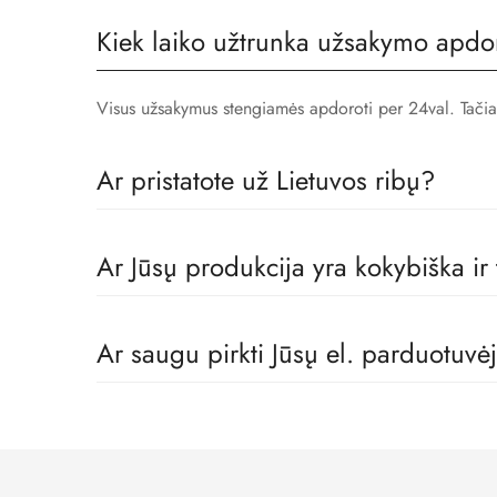
Kiek laiko užtrunka užsakymo apdo
Visus užsakymus stengiamės apdoroti per 24val. Tačiau, 
Ar pristatote už Lietuvos ribų?
Taip! Prekes pristatome visoje Europoje.
Ar Jūsų produkcija yra kokybiška ir
Tikrai taip! Mes dirbame tik su geriausiais vaikų rūbų
Ar saugu pirkti Jūsų el. parduotuvė
Taip. Mes naudojame LT banko patvirtintas įmokų surin