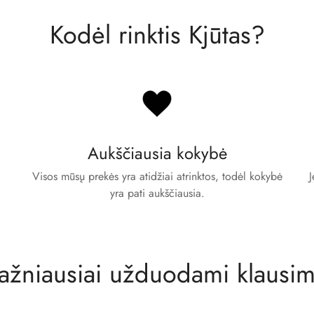
Confirm your age
Kodėl rinktis Kjūtas?
Are you 18 years old or older?
No, I'm not
Yes, I am
Aukščiausia kokybė
Visos mūsų prekės yra atidžiai atrinktos, todėl kokybė
J
yra pati aukščiausia.
ažniausiai užduodami klausim