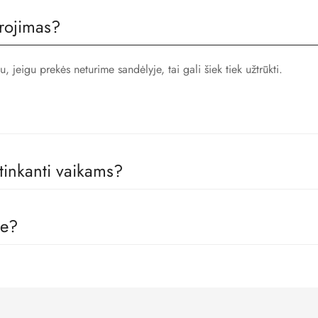
rojimas?
jeigu prekės neturime sandėlyje, tai gali šiek tiek užtrūkti.
 tinkanti vaikams?
 gamintojais, todėl visos prekės pas mus yra skirtos būtent vaikams, 
je?
kimo sistemas, todėl visi Jūsų apmokėjimo metu suvesti duomenys y