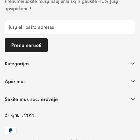
Prenumeruokite mūsų naujienlaiškį ir gaukite -10% Jūsų
apsipirkimui!
Prenumeruoti
Kategorijos
Mergaitėms
Apie mus
Berniukams
D. U. K.
Išpardavimas
Sekite mus soc. erdvėje
Prekių pristatymas
Avalynė
© Kjūtas 2025
Mokyklinė Apranga
Naujienos
Žaislai