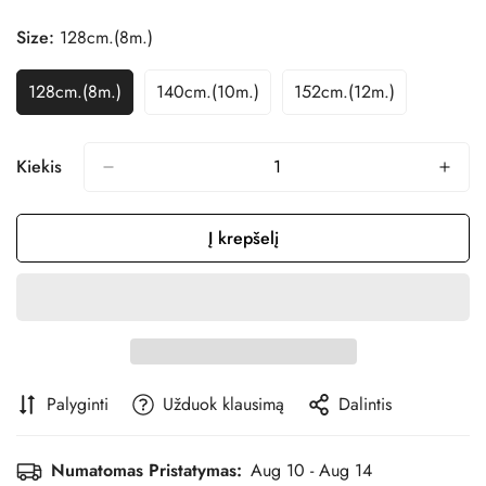
Size:
128cm.(8m.)
128cm.(8m.)
140cm.(10m.)
152cm.(12m.)
Variantas
Variantas
Variantas
Išparduotas
Išparduotas
Išparduotas
Arba
Arba
Arba
Nepasiekiamas
Nepasiekiamas
Nepasiekiamas
Kiekis
Į krepšelį
Palyginti
Užduok klausimą
Dalintis
Numatomas Pristatymas:
Aug 10 - Aug 14