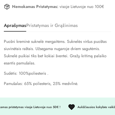
Nemokamas Pristatymas:
visoje Lietuvoje nuo 100€
Aprašymas
Pristatymas ir Grąžinimas
Puošni kreminė suknelė mergaitėms.
Suknelės viršus puoštas
siuvinėtais raštais.
Užsegama nugaroje dviem sagutėmis.
Suknelė puikiai tiks bet kokiai šventei. Gražų kritimą palaiko
Confirm your age
esantis pamušalas.
Sudėtis: 100%poliesteris .
Are you 18 years old or older?
Pamušalas: 65% poliesteris, 25% medvilnė.
No, I'm not
Yes, I am
s pristatymas visoje Lietuvoje nuo 50€ !
Aukščiausios kokybės vaikiški