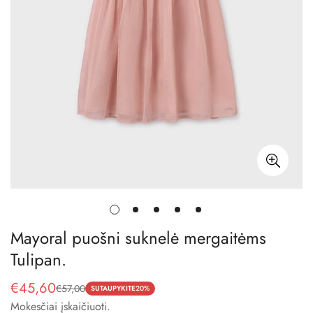
Mayoral puošni suknelė mergaitėms
Tulipan.
€45,60
€57,00
Pardavimo
Reguliari
SUTAUPYKITE
20%
Mokesčiai įskaičiuoti.
kaina
kaina