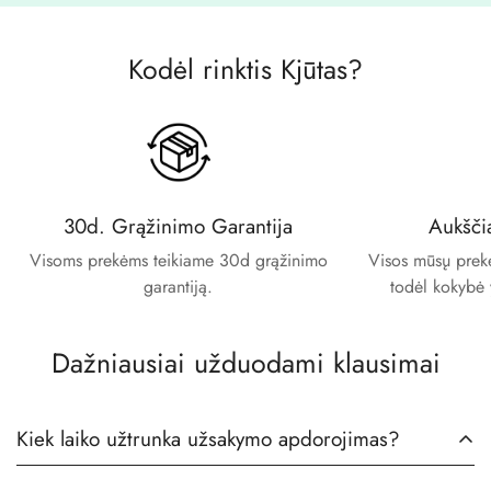
Kodėl rinktis Kjūtas?
30d. Grąžinimo Garantija
Aukšči
Visoms prekėms teikiame 30d grąžinimo
Visos mūsų prekės
garantiją.
todėl kokybė 
Dažniausiai užduodami klausimai
Kiek laiko užtrunka užsakymo apdorojimas?