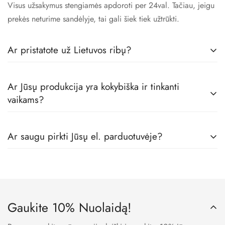
Visus užsakymus stengiamės apdoroti per 24val. Tačiau, jeigu
prekės neturime sandėlyje, tai gali šiek tiek užtrūkti.
Ar pristatote už Lietuvos ribų?
Taip! Prekes pristatome visoje Europoje.
Ar Jūsų produkcija yra kokybiška ir tinkanti
vaikams?
Tikrai taip! Mes dirbame tik su geriausiais vaikų rūbų
Ar saugu pirkti Jūsų el. parduotuvėje?
gamintojais, todėl visos prekės pas mus yra skirtos būtent
vaikams, iš geriausių medžiagų.
Taip. Mes naudojame LT banko patvirtintas įmokų surinkimo
sistemas, todėl visi Jūsų apmokėjimo metu suvesti duomenys
yra užšifruojami ir niekam neprieinami.
Gaukite 10% Nuolaidą!