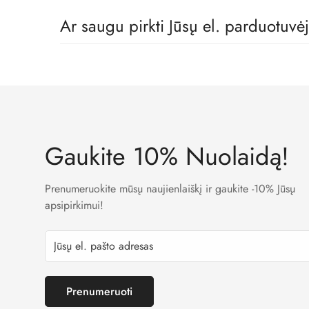
Tikrai taip! Mes dirbame tik su geriausiais vaikų rūbų
Ar saugu pirkti Jūsų el. parduotuvė
Taip. Mes naudojame LT banko patvirtintas įmokų surin
Gaukite 10% Nuolaidą!
Prenumeruokite mūsų naujienlaiškį ir gaukite -10% Jūsų
apsipirkimui!
Prenumeruoti