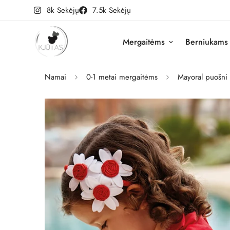
8k Sekėjų
7.5k Sekėjų
Mergaitėms
Berniukams
Namai
0-1 metai mergaitėms
Mayoral puošni