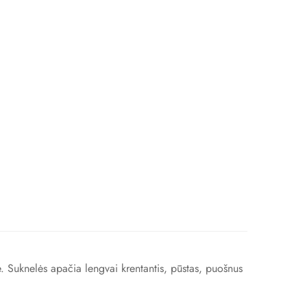
e. Suknelės a
pačia lengvai krentantis, pūstas, puošnus