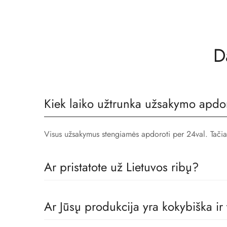
D
Kiek laiko užtrunka užsakymo apdo
Visus užsakymus stengiamės apdoroti per 24val. Tačiau, 
Ar pristatote už Lietuvos ribų?
Taip! Prekes pristatome visoje Europoje.
Ar Jūsų produkcija yra kokybiška ir