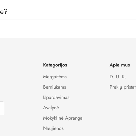
 gamintojais, todėl visos prekės pas mus yra skirtos būtent vaikams, 
je?
kimo sistemas, todėl visi Jūsų apmokėjimo metu suvesti duomenys y
Kategorijos
Apie mus
Mergaitėms
D. U. K.
Berniukams
Prekių prista
Išpardavimas
Avalynė
Mokyklinė Apranga
Naujienos