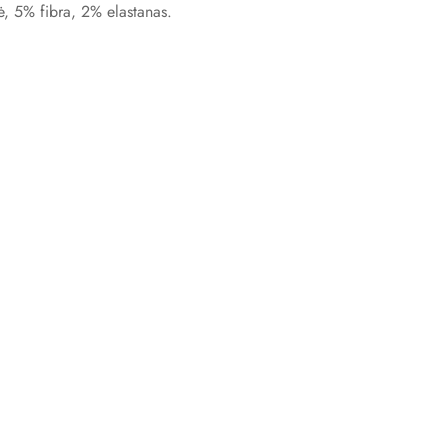
ė, 5% fibra, 2% elastanas.
Confirm your age
Are you 18 years old or older?
No, I'm not
Yes, I am