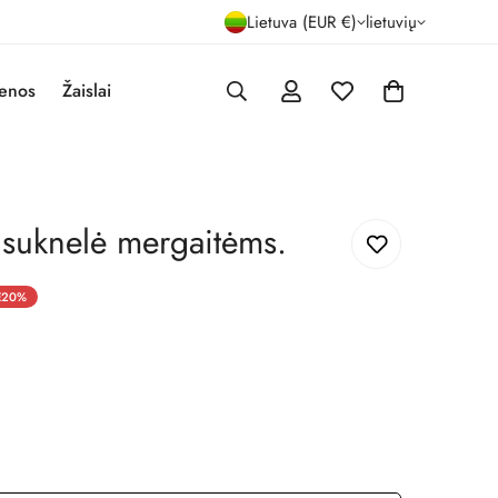
Lietuva (EUR €)
lietuvių
enos
Žaislai
 suknelė mergaitėms.
E
20%