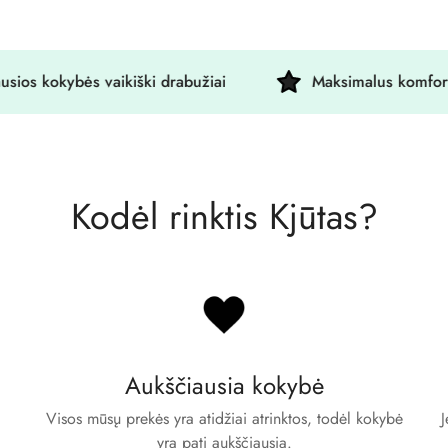
okybės vaikiški drabužiai
Maksimalus komfortas
Kodėl rinktis Kjūtas?
Aukščiausia kokybė
Visos mūsų prekės yra atidžiai atrinktos, todėl kokybė
J
yra pati aukščiausia.