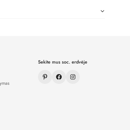
iš geriausių medžiagų.
ra užšifruojami ir niekam neprieinami.
Sekite mus soc. erdvėje
tymas