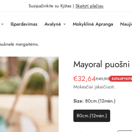
Susipažinkite su Kjūtas |
Skaityti plačiau
Išpardavimas
Avalynė
Mokyklinė Apranga
Nauji
 suknelė mergaitėms.
Mayoral puošni
€32,64
€40,80
Pardavimo
Reguliari
SUTAUPYKIT
kaina
kaina
Mokesčiai įskaičiuoti.
Size:
80cm.(12mėn.)
80cm.(12mėn.)
Variantas
Išparduotas
Arba