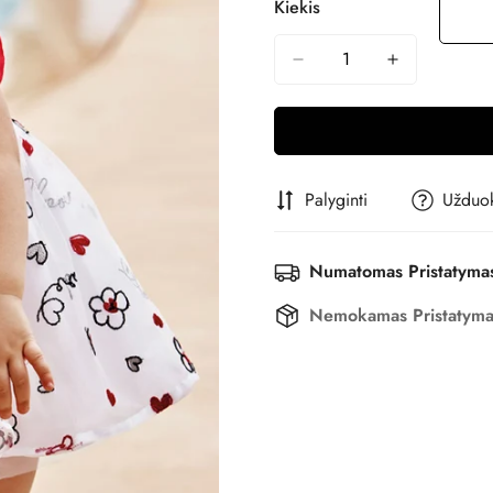
Kiekis
Nepasiekiamas
Palyginti
Užduok
Numatomas Pristatyma
Nemokamas Pristatym