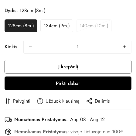
Dydis:
128cm.(8m.)
128cm.(8m.)
134cm.(9m.)
140cm.(10m.)
Variantas
Variantas
Variantas
Išparduotas
Išparduotas
Išparduotas
Arba
Arba
Arba
Nepasiekiamas
Nepasiekiamas
Nepasiekiamas
Kiekis
Į krepšelį
Pirkti dabar
Palyginti
Užduok klausimą
Dalintis
Numatomas Pristatymas:
Aug 08 - Aug 12
Nemokamas Pristatymas:
visoje Lietuvoje nuo 100€