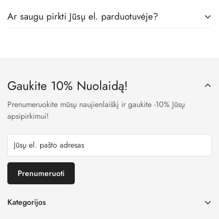
Tikrai taip! Mes dirbame tik su geriausiais vaikų rūbų
Ar saugu pirkti Jūsų el. parduotuvėje?
gamintojais, todėl visos prekės pas mus yra skirtos būtent
vaikams, iš geriausių medžiagų.
Taip. Mes naudojame LT banko patvirtintas įmokų surinkimo
sistemas, todėl visi Jūsų apmokėjimo metu suvesti duomenys
yra užšifruojami ir niekam neprieinami.
Gaukite 10% Nuolaidą!
Prenumeruokite mūsų naujienlaiškį ir gaukite -10% Jūsų
apsipirkimui!
Prenumeruoti
Kategorijos