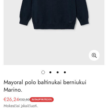
Mayoral polo baltinukai berniukui
Marino.
€26,24
€32,80
Pardavimo
Reguliari
SUTAUPYKITE
20%
Mokesčiai įskaičiuoti.
kaina
kaina