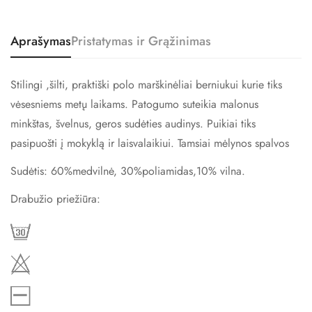
Aprašymas
Pristatymas ir Grąžinimas
Stilingi ,šilti, praktiški polo marškinėliai berniukui kurie tiks
vėsesniems metų laikams. Patogumo suteikia malonus
minkštas, švelnus, geros sudėties audinys. Puikiai tiks
pasipuošti į mokyklą ir laisvalaikiui. Tamsiai mėlynos spalvos
Sudėtis: 60%medvilnė, 30%poliamidas,10% vilna.
Drabužio priežiūra:
Confirm your age
Are you 18 years old or older?