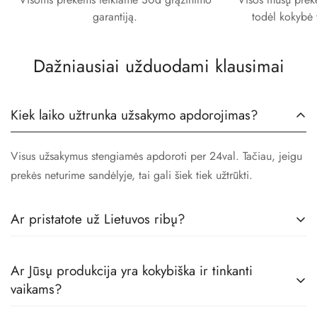
garantiją.
todėl kokybė 
Dažniausiai užduodami klausimai
Kiek laiko užtrunka užsakymo apdorojimas?
Visus užsakymus stengiamės apdoroti per 24val. Tačiau, jeigu
prekės neturime sandėlyje, tai gali šiek tiek užtrūkti.
Ar pristatote už Lietuvos ribų?
Taip! Prekes pristatome visoje Europoje.
Ar Jūsų produkcija yra kokybiška ir tinkanti
vaikams?