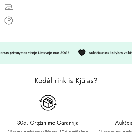
No, I'm not
Yes, I am
s pristatymas visoje Lietuvoje nuo 50€ !
Aukščiausios kokybės vaikiški
Kodėl rinktis Kjūtas?
30d. Grąžinimo Garantija
Aukšči
Visoms prekėms teikiame 30d grąžinimo
Visos mūsų prekės