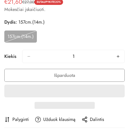
€21,60
€27,00
Pardavimo
Reguliari
SUTAUPYKITE
20%
Mokesčiai įskaičiuoti.
kaina
kaina
Dydis:
157cm.(14m.)
157cm.(14m.)
Variantas
Išparduotas
Arba
Nepasiekiamas
Kiekis
Išparduota
Palyginti
Užduok klausimą
Dalintis