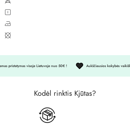
No, I'm not
Yes, I am
 pristatymas visoje Lietuvoje nuo 50€ !
Aukščiausios kokybės vaikiški 
Kodėl rinktis Kjūtas?