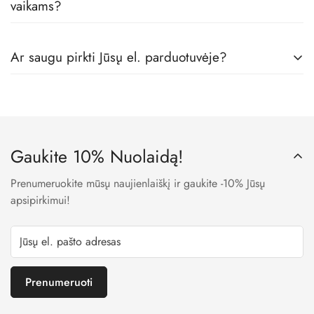
vaikams?
Tikrai taip! Mes dirbame tik su geriausiais vaikų rūbų
Ar saugu pirkti Jūsų el. parduotuvėje?
gamintojais, todėl visos prekės pas mus yra skirtos būtent
vaikams, iš geriausių medžiagų.
Taip. Mes naudojame LT banko patvirtintas įmokų surinkimo
sistemas, todėl visi Jūsų apmokėjimo metu suvesti duomenys
yra užšifruojami ir niekam neprieinami.
Gaukite 10% Nuolaidą!
Prenumeruokite mūsų naujienlaiškį ir gaukite -10% Jūsų
apsipirkimui!
Prenumeruoti