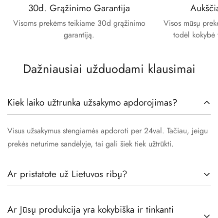
30d. Grąžinimo Garantija
Aukšči
Visoms prekėms teikiame 30d grąžinimo
Visos mūsų prekės
garantiją.
todėl kokybė 
Dažniausiai užduodami klausimai
Kiek laiko užtrunka užsakymo apdorojimas?
Visus užsakymus stengiamės apdoroti per 24val. Tačiau, jeigu
prekės neturime sandėlyje, tai gali šiek tiek užtrūkti.
Ar pristatote už Lietuvos ribų?
Taip! Prekes pristatome visoje Europoje.
Ar Jūsų produkcija yra kokybiška ir tinkanti