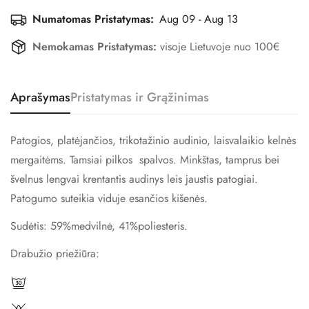
Numatomas Pristatymas:
Aug 09 - Aug 13
Nemokamas Pristatymas:
visoje Lietuvoje nuo 100€
Aprašymas
Pristatymas ir Grąžinimas
Patogios, platėjančios, trikotažinio audinio, laisvalaikio kelnės
mergaitėms. Tamsiai pilkos spalvos. Minkštas, tamprus bei
švelnus lengvai krentantis audinys leis jaustis patogiai.
Patogumo suteikia viduje esančios kišenės.
Sudėtis:
59%medvilnė, 41
%poliesteris.
Confirm your age
Drabužio priežiūra:
Are you 18 years old or older?