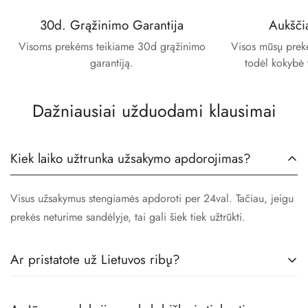
30d. Grąžinimo Garantija
Aukšči
Visoms prekėms teikiame 30d grąžinimo
Visos mūsų prekės
garantiją.
todėl kokybė 
Dažniausiai užduodami klausimai
Kiek laiko užtrunka užsakymo apdorojimas?
Visus užsakymus stengiamės apdoroti per 24val. Tačiau, jeigu
prekės neturime sandėlyje, tai gali šiek tiek užtrūkti.
Ar pristatote už Lietuvos ribų?
Taip! Prekes pristatome visoje Europoje.