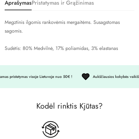
Aprašymas
Pristatymas ir Grąžinimas
Megztinis ilgomis rankovėmis mergaitėms. Susagstomas
sagomis.
Confirm your age
Sudėtis: 80% Medvilnė, 17% poliamidas, 3% elastanas
Are you 18 years old or older?
s pristatymas visoje Lietuvoje nuo 50€ !
Aukščiausios kokybės vaikiški
No, I'm not
Yes, I am
Kodėl rinktis Kjūtas?