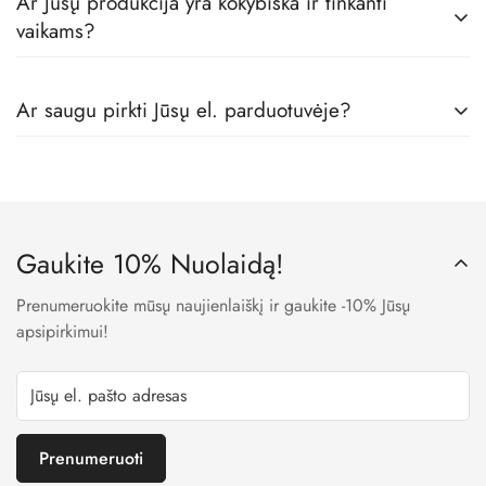
Ar Jūsų produkcija yra kokybiška ir tinkanti
vaikams?
Tikrai taip! Mes dirbame tik su geriausiais vaikų rūbų
Ar saugu pirkti Jūsų el. parduotuvėje?
gamintojais, todėl visos prekės pas mus yra skirtos būtent
vaikams, iš geriausių medžiagų.
Taip. Mes naudojame LT banko patvirtintas įmokų surinkimo
sistemas, todėl visi Jūsų apmokėjimo metu suvesti duomenys
yra užšifruojami ir niekam neprieinami.
Gaukite 10% Nuolaidą!
Prenumeruokite mūsų naujienlaiškį ir gaukite -10% Jūsų
apsipirkimui!
Prenumeruoti