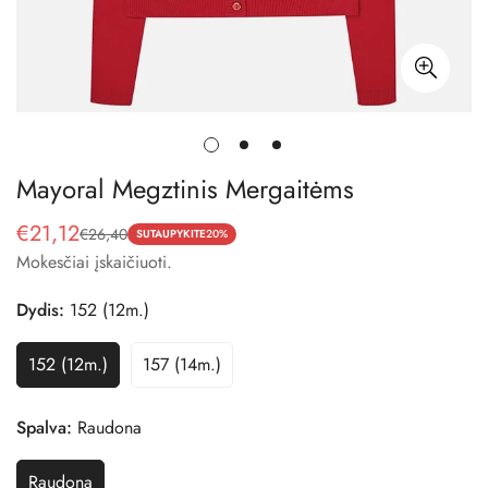
Mayoral Megztinis Mergaitėms
€21,12
€26,40
Pardavimo
Reguliari
SUTAUPYKITE
20%
Mokesčiai įskaičiuoti.
kaina
kaina
Dydis:
152 (12m.)
152 (12m.)
157 (14m.)
Variantas
Variantas
Išparduotas
Išparduotas
Arba
Arba
Spalva:
Raudona
Nepasiekiamas
Nepasiekiamas
Raudona