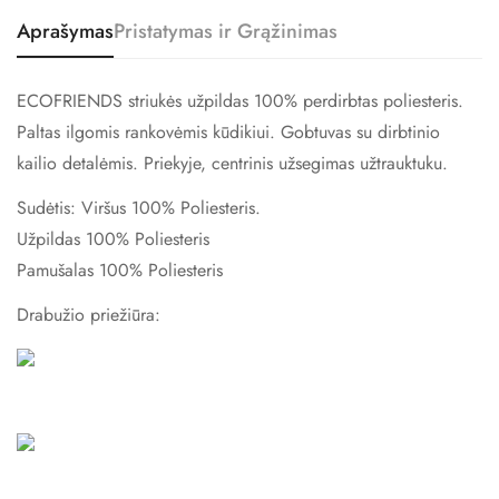
Aprašymas
Pristatymas ir Grąžinimas
ECOFRIENDS striukės užpildas 100% perdirbtas poliesteris.
Paltas ilgomis rankovėmis kūdikiui. Gobtuvas su dirbtinio
kailio detalėmis. Priekyje, centrinis užsegimas užtrauktuku.
Sudėtis: Viršus
100% Poliesteris.
Užpildas 100% Poliesteris
Pamušalas 100% Poliesteris
Drabužio priežiūra:
Confirm your age
Are you 18 years old or older?