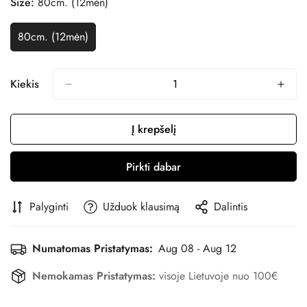
Size:
80cm. (12mėn)
80cm. (12mėn)
Variantas
Išparduotas
Arba
Nepasiekiamas
Kiekis
Į krepšelį
Pirkti dabar
Palyginti
Užduok klausimą
Dalintis
Numatomas Pristatymas:
Aug 08 - Aug 12
Nemokamas Pristatymas:
visoje Lietuvoje nuo 100€