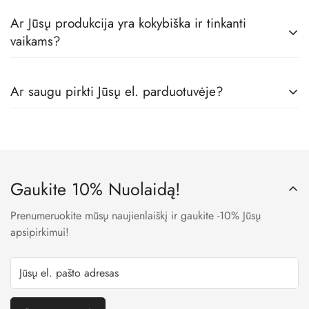
Taip! Prekes pristatome visoje Europoje.
Ar Jūsų produkcija yra kokybiška ir tinkanti
vaikams?
Tikrai taip! Mes dirbame tik su geriausiais vaikų rūbų
Ar saugu pirkti Jūsų el. parduotuvėje?
gamintojais, todėl visos prekės pas mus yra skirtos būtent
vaikams, iš geriausių medžiagų.
Taip. Mes naudojame LT banko patvirtintas įmokų surinkimo
sistemas, todėl visi Jūsų apmokėjimo metu suvesti duomenys
yra užšifruojami ir niekam neprieinami.
Gaukite 10% Nuolaidą!
Prenumeruokite mūsų naujienlaiškį ir gaukite -10% Jūsų
apsipirkimui!