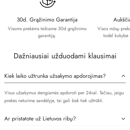
30d. Grąžinimo Garantija
Aukšči
Visoms prekėms teikiame 30d grąžinimo
Visos mūsų prekės
garantiją.
todėl kokybė 
Dažniausiai užduodami klausimai
Kiek laiko užtrunka užsakymo apdorojimas?
Visus užsakymus stengiamės apdoroti per 24val. Tačiau, jeigu
prekės neturime sandėlyje, tai gali šiek tiek užtrūkti.
Ar pristatote už Lietuvos ribų?