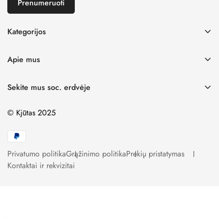
Prenumeruoti
Kategorijos
Mergaitėms
Apie mus
Berniukams
D. U. K.
Išpardavimas
Sekite mus soc. erdvėje
Prekių pristatymas
Avalynė
© Kjūtas 2025
Mokyklinė Apranga
Naujienos
Žaislai
Privatumo politika
Grąžinimo politika
Prekių pristatymas
Kontaktai ir rekvizitai