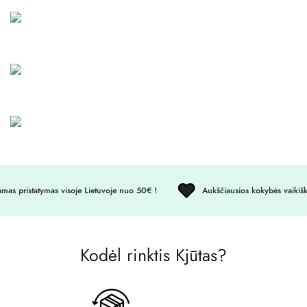
No, I'm not
Yes, I am
 pristatymas visoje Lietuvoje nuo 50€ !
Aukščiausios kokybės vaikiški 
Kodėl rinktis Kjūtas?