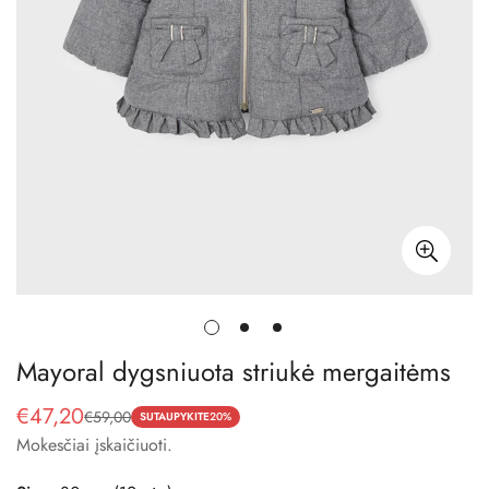
Mayoral dygsniuota striukė mergaitėms
€47,20
€59,00
Pardavimo
Reguliari
SUTAUPYKITE
20%
Mokesčiai įskaičiuoti.
kaina
kaina