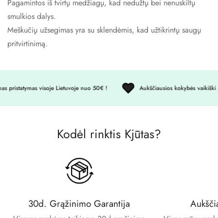
Pagamintos iš tvirtų medžiagų, kad nedužtų bei nenuskiltų
smulkios dalys.
Meškučių užsegimas yra su sklendėmis, kad užtikrintų saugų
pritvirtinimą.
Confirm your age
Are you 18 years old or older?
pristatymas visoje Lietuvoje nuo 50€ !
Aukščiausios kokybės vaikiški dr
No, I'm not
Yes, I am
Kodėl rinktis Kjūtas?
30d. Grąžinimo Garantija
Aukšči