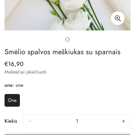
Smėlio spalvos meškiukas su sparnais
€16,90
Reguliari
kaina
Mokesčiai įskaičiuoti.
one:
one
One
Variantas
Išparduotas
Arba
Nepasiekiamas
Kiekis