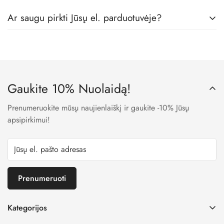
Tikrai taip! Mes dirbame tik su geriausiais vaikų rūbų
Ar saugu pirkti Jūsų el. parduotuvėje?
gamintojais, todėl visos prekės pas mus yra skirtos būtent
vaikams, iš geriausių medžiagų.
Taip. Mes naudojame LT banko patvirtintas įmokų surinkimo
sistemas, todėl visi Jūsų apmokėjimo metu suvesti duomenys
yra užšifruojami ir niekam neprieinami.
Gaukite 10% Nuolaidą!
Prenumeruokite mūsų naujienlaiškį ir gaukite -10% Jūsų
apsipirkimui!
Prenumeruoti
Kategorijos