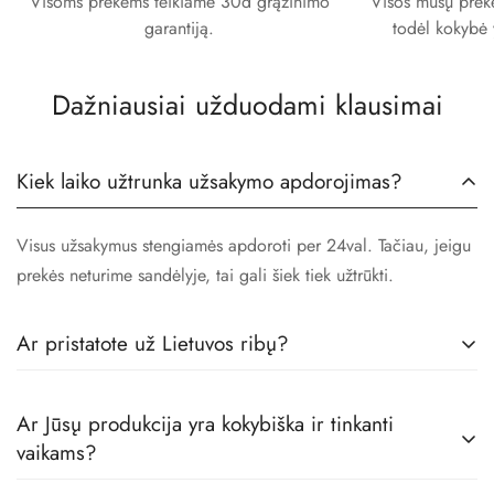
Visoms prekėms teikiame 30d grąžinimo
Visos mūsų prekės
garantiją.
todėl kokybė 
Dažniausiai užduodami klausimai
Kiek laiko užtrunka užsakymo apdorojimas?
Visus užsakymus stengiamės apdoroti per 24val. Tačiau, jeigu
prekės neturime sandėlyje, tai gali šiek tiek užtrūkti.
Ar pristatote už Lietuvos ribų?
Taip! Prekes pristatome visoje Europoje.
Ar Jūsų produkcija yra kokybiška ir tinkanti
vaikams?