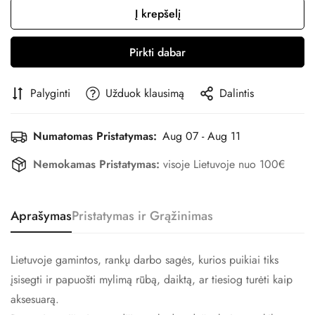
Į krepšelį
Pirkti dabar
Palyginti
Užduok klausimą
Dalintis
Numatomas Pristatymas:
Aug 07 - Aug 11
Nemokamas Pristatymas:
visoje Lietuvoje nuo 100€
Aprašymas
Pristatymas ir Grąžinimas
Lietuvoje gamintos, rankų darbo sagės, kurios puikiai tiks
įsisegti ir papuošti mylimą rūbą, daiktą, ar tiesiog turėti kaip
aksesuarą.