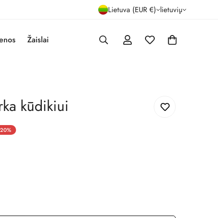
Lietuva (EUR €)
lietuvių
enos
Žaislai
rka kūdikiui
20%