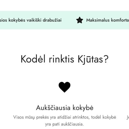
kokybės vaikiški drabužiai
Maksimalus komfortas
Confirm your age
Are you 18 years old or older?
No, I'm not
Yes, I am
Kodėl rinktis Kjūtas?
Aukščiausia kokybė
Visos mūsų prekės yra atidžiai atrinktos, todėl kokybė
J
yra pati aukščiausia.