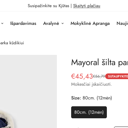
Susipažinkite su Kjūtas |
Skaityti plačiau
Išpardavimas
Avalynė
Mokyklinė Apranga
Nauji
parka kūdikiui
Mayoral šilta pa
€45,43
€56,79
Pardavimo
Reguliari
SUTAUPYKITE
kaina
kaina
Mokesčiai įskaičiuoti.
Size:
80cm. (12mėn)
80cm. (12mėn)
Variantas
Išparduotas
Arba