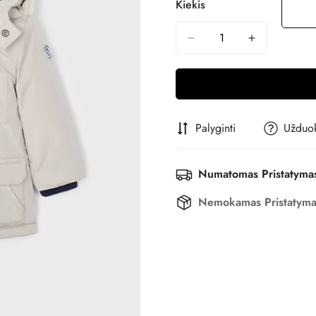
Kiekis
Nepasiekiamas
Palyginti
Užduok
Numatomas Pristatyma
Nemokamas Pristatym