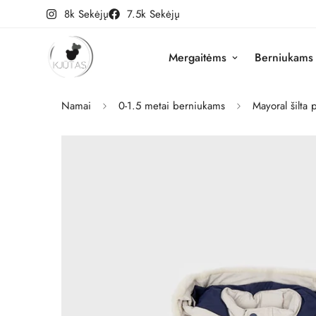
8k Sekėjų
7.5k Sekėjų
Mergaitėms
Berniukams
Namai
0-1.5 metai berniukams
Mayoral šilta 