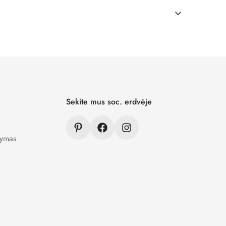
iš geriausių medžiagų.
ra užšifruojami ir niekam neprieinami.
Sekite mus soc. erdvėje
tymas