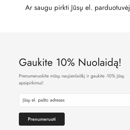
Tikrai taip! Mes dirbame tik su geriausiais vaikų rūbų
Ar saugu pirkti Jūsų el. parduotuvė
Taip. Mes naudojame LT banko patvirtintas įmokų surin
Gaukite 10% Nuolaidą!
Prenumeruokite mūsų naujienlaiškį ir gaukite -10% Jūsų
apsipirkimui!
Prenumeruoti