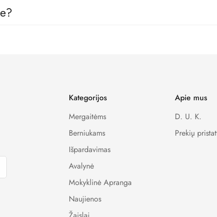
 gamintojais, todėl visos prekės pas mus yra skirtos būtent vaikams, 
je?
kimo sistemas, todėl visi Jūsų apmokėjimo metu suvesti duomenys y
Kategorijos
Apie mus
Mergaitėms
D. U. K.
Berniukams
Prekių prista
Išpardavimas
Avalynė
Mokyklinė Apranga
Naujienos
Žaislai