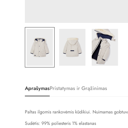
Aprašymas
Pristatymas ir Grąžinimas
Paltas ilgomis rankovėmis kūdikiui. Nuimamas gobtuvas
Sudėtis:
99% poliesteris 1% elastanas