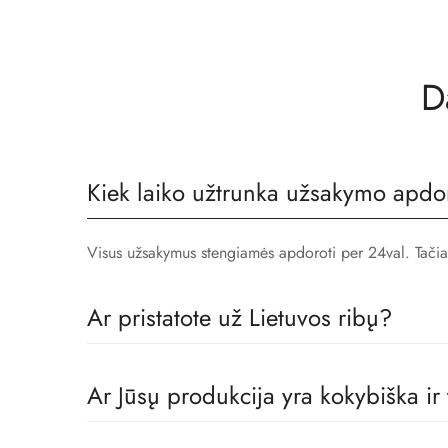
D
Kiek laiko užtrunka užsakymo apdo
Visus užsakymus stengiamės apdoroti per 24val. Tačiau, 
Ar pristatote už Lietuvos ribų?
Taip! Prekes pristatome visoje Europoje.
Ar Jūsų produkcija yra kokybiška ir