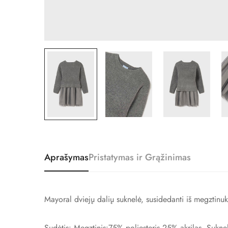
Aprašymas
Pristatymas ir Grąžinimas
Mayoral dviejų dalių suknelė, susidedanti iš megztinu
Sudėtis:
Megztinis:75% poliesteris 25% akrilas.
Sukne