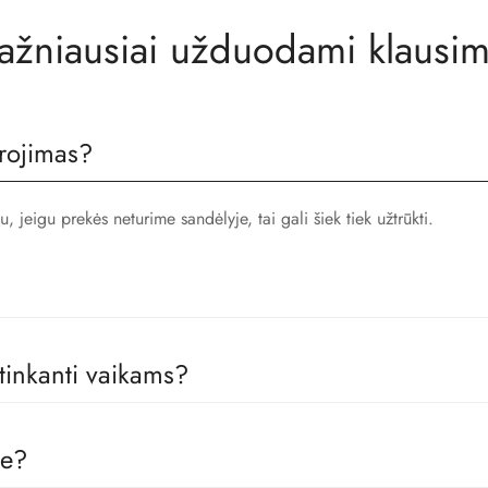
ažniausiai užduodami klausim
rojimas?
jeigu prekės neturime sandėlyje, tai gali šiek tiek užtrūkti.
 tinkanti vaikams?
 gamintojais, todėl visos prekės pas mus yra skirtos būtent vaikams, 
je?