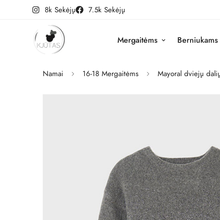
8k Sekėjų
7.5k Sekėjų
Mergaitėms
Berniukams
Namai
16-18 Mergaitėms
Mayoral dviejų dali