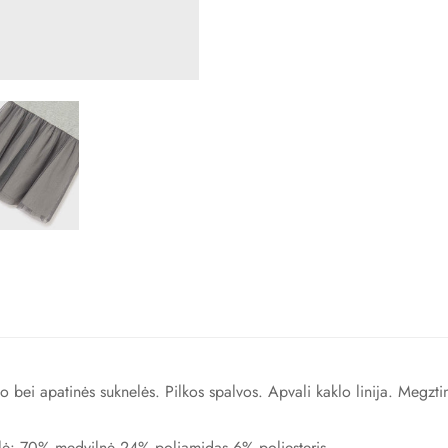
ko bei apatinės suknelės. Pilkos
spalvos. Ap
vali kaklo linija. Megzti
lė:
70% medvilnė 24% poliamidas 6% poliesteris