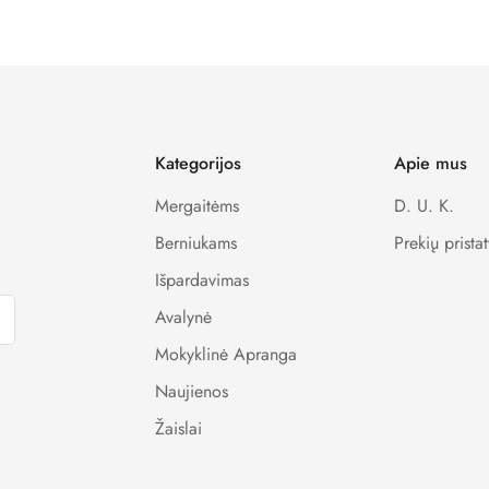
kimo sistemas, todėl visi Jūsų apmokėjimo metu suvesti duomenys y
Kategorijos
Apie mus
Mergaitėms
D. U. K.
Berniukams
Prekių prista
Išpardavimas
Avalynė
Mokyklinė Apranga
Naujienos
Žaislai