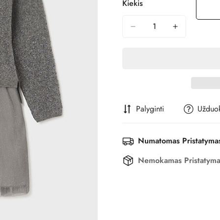
Kiekis
Nepasiekiamas
Ne
Palyginti
Užduok
Numatomas Pristatyma
Nemokamas Pristatym