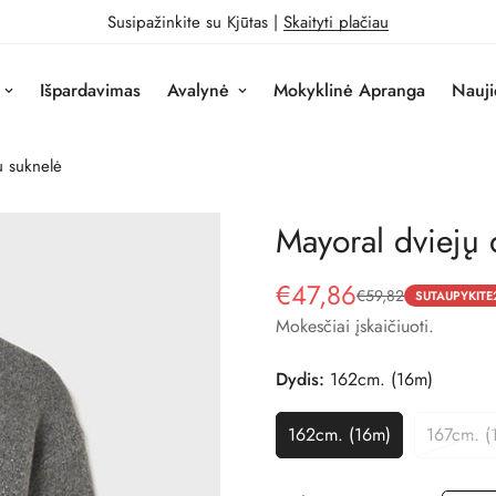
Susipažinkite su Kjūtas |
Skaityti plačiau
Išpardavimas
Avalynė
Mokyklinė Apranga
Nauji
ų suknelė
Mayoral dviejų 
€47,86
€59,82
Pardavimo
Reguliari
SUTAUPYKITE
kaina
kaina
Mokesčiai įskaičiuoti.
Dydis:
162cm. (16m)
162cm. (16m)
167cm. (
Variantas
Va
Išparduotas
Iš
Arba
Ar