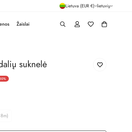
Lietuva (EUR €)
lietuvių
enos
Žaislai
dalių suknelė
20%
18m)
riantas
parduotas
ba