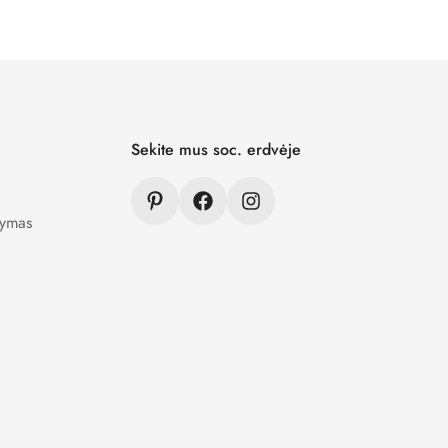
ra užšifruojami ir niekam neprieinami.
Sekite mus soc. erdvėje
tymas