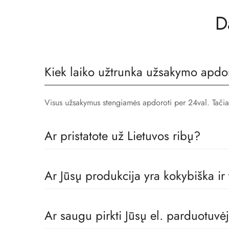
D
Kiek laiko užtrunka užsakymo apdo
Visus užsakymus stengiamės apdoroti per 24val. Tačiau, 
Ar pristatote už Lietuvos ribų?
Taip! Prekes pristatome visoje Europoje.
Ar Jūsų produkcija yra kokybiška ir
Tikrai taip! Mes dirbame tik su geriausiais vaikų rūbų
Ar saugu pirkti Jūsų el. parduotuvė