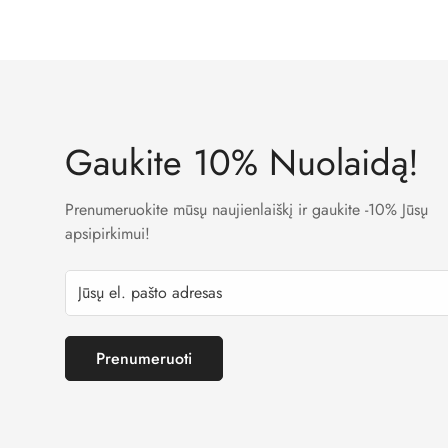
Taip. Mes naudojame LT banko patvirtintas įmokų surin
Gaukite 10% Nuolaidą!
Prenumeruokite mūsų naujienlaiškį ir gaukite -10% Jūsų
apsipirkimui!
Prenumeruoti