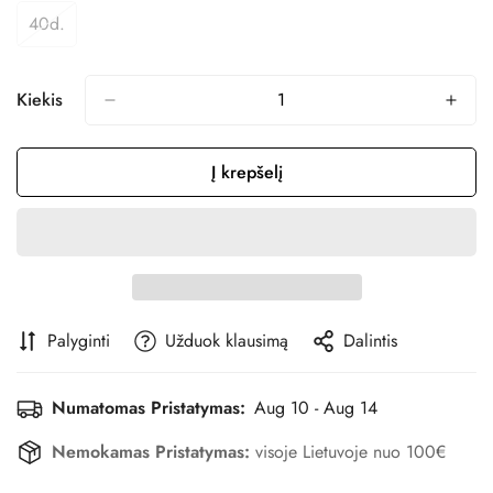
Arba
Arba
Arba
Arba
Arba
Arba
40d.
Variantas
Nepasiekiamas
Nepasiekiamas
Nepasiekiamas
Nepasiekiamas
Nepasiekiamas
Nepasiekiam
Išparduotas
Arba
Nepasiekiamas
Kiekis
Į krepšelį
Palyginti
Užduok klausimą
Dalintis
Numatomas Pristatymas:
Aug 10 - Aug 14
Nemokamas Pristatymas:
visoje Lietuvoje nuo 100€