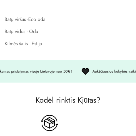
Batų viršus -Eco oda
Batų vidus - Oda
Kilmės šalis - Estija
as pristatymas visoje Lietuvoje nuo 50€ !
Aukščiausios kokybės vaikišk
Kodėl rinktis Kjūtas?