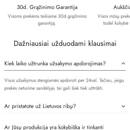
30d. Grąžinimo Garantija
Aukšči
Visoms prekėms teikiame 30d grąžinimo
Visos mūsų prekės
garantiją.
todėl kokybė 
Dažniausiai užduodami klausimai
Kiek laiko užtrunka užsakymo apdorojimas?
Visus užsakymus stengiamės apdoroti per 24val. Tačiau, jeigu
prekės neturime sandėlyje, tai gali šiek tiek užtrūkti.
Ar pristatote už Lietuvos ribų?
Taip! Prekes pristatome visoje Europoje.
Ar Jūsų produkcija yra kokybiška ir tinkanti