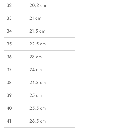
32
20,2 cm
33
21 cm
34
21,5 cm
Confirm your age
35
22,5 cm
Are you 18 years old or older?
36
23 cm
37
24 cm
No, I'm not
Yes, I am
38
24,3 cm
39
25 cm
40
25,5 cm
41
26,5 cm