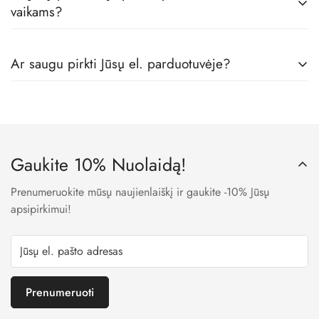
vaikams?
Tikrai taip! Mes dirbame tik su geriausiais vaikų rūbų
Ar saugu pirkti Jūsų el. parduotuvėje?
gamintojais, todėl visos prekės pas mus yra skirtos būtent
vaikams, iš geriausių medžiagų.
Taip. Mes naudojame LT banko patvirtintas įmokų surinkimo
sistemas, todėl visi Jūsų apmokėjimo metu suvesti duomenys
yra užšifruojami ir niekam neprieinami.
Gaukite 10% Nuolaidą!
Prenumeruokite mūsų naujienlaiškį ir gaukite -10% Jūsų
apsipirkimui!
Prenumeruoti