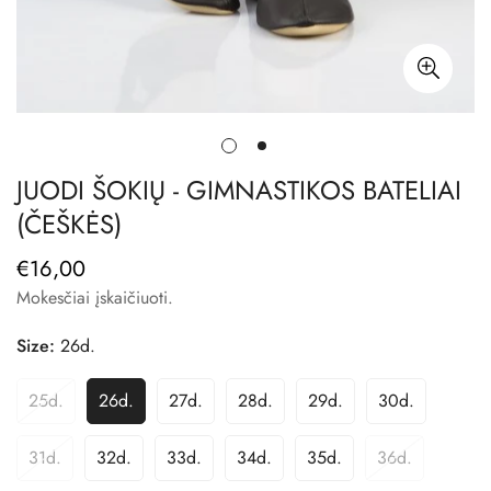
JUODI ŠOKIŲ - GIMNASTIKOS BATELIAI
(ČEŠKĖS)
€16,00
Reguliari
kaina
Mokesčiai įskaičiuoti.
Size:
26d.
25d.
26d.
27d.
28d.
29d.
30d.
Variantas
Variantas
Variantas
Variantas
Variantas
Variantas
Išparduotas
Išparduotas
Išparduotas
Išparduotas
Išparduotas
Išparduotas
Arba
Arba
Arba
Arba
Arba
Arba
31d.
32d.
33d.
34d.
35d.
36d.
Variantas
Variantas
Variantas
Variantas
Variantas
Variantas
Nepasiekiamas
Nepasiekiamas
Nepasiekiamas
Nepasiekiamas
Nepasiekiamas
Nepasiekiam
Išparduotas
Išparduotas
Išparduotas
Išparduotas
Išparduotas
Išparduotas