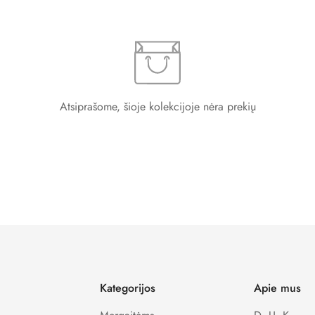
Confirm your age
Atsiprašome, šioje kolekcijoje nėra prekių
Are you 18 years old or older?
No, I'm not
Yes, I am
Kategorijos
Apie mus