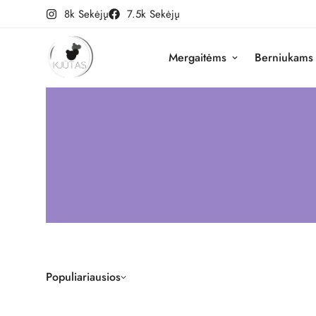
8k Sekėjų
7.5k Sekėjų
Mergaitėms
Berniukams
Populiariausios