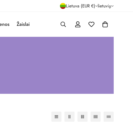
Lietuva (EUR €)
lietuvių
enos
Žaislai